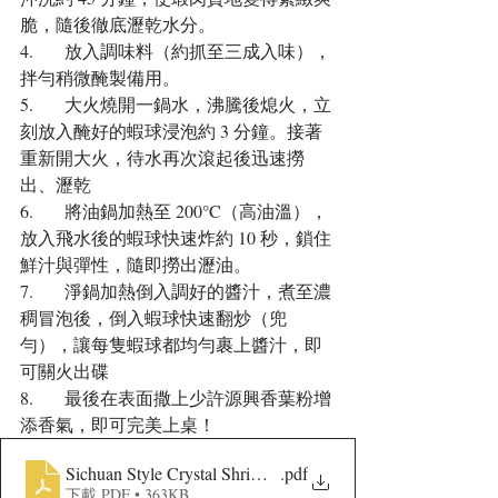
脆，隨後徹底瀝乾水分。
4.	放入調味料（約抓至三成入味），
拌勻稍微醃製備用。
5.	大火燒開一鍋水，沸騰後熄火，立
刻放入醃好的蝦球浸泡約 3 分鐘。接著
重新開大火，待水再次滾起後迅速撈
出、瀝乾
6.	將油鍋加熱至 200°C（高油溫），
放入飛水後的蝦球快速炸約 10 秒，鎖住
鮮汁與彈性，隨即撈出瀝油。
7.	淨鍋加熱倒入調好的醬汁，煮至濃
稠冒泡後，倒入蝦球快速翻炒（兜
勻），讓每隻蝦球都均勻裹上醬汁，即
可關火出碟
8.	最後在表面撒上少許源興香葉粉增
添香氣，即可完美上桌！
Sichuan Style Crystal Shrimp balls
.pdf
下載 PDF • 363KB