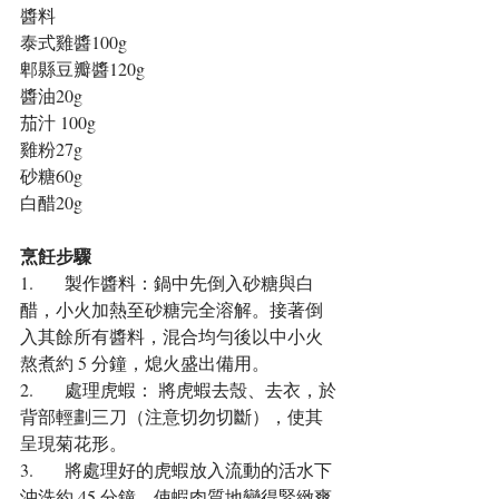
醬料
泰式雞醬100g
郫縣豆瓣醬120g
醬油20g
茄汁 100g
雞粉27g
砂糖60g
白醋20g
烹飪步驟
1.	製作醬料：鍋中先倒入砂糖與白
醋，小火加熱至砂糖完全溶解。接著倒
入其餘所有醬料，混合均勻後以中小火
熬煮約 5 分鐘，熄火盛出備用。
2.	處理虎蝦： 將虎蝦去殼、去衣，於
背部輕劃三刀（注意切勿切斷），使其
呈現菊花形。
3.	將處理好的虎蝦放入流動的活水下
沖洗約 45 分鐘，使蝦肉質地變得緊緻爽