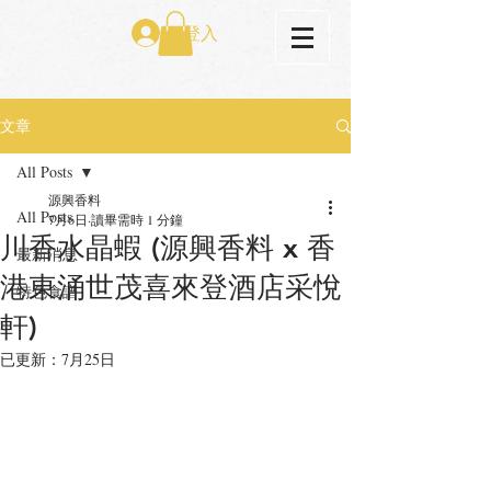
登入
文章
All Posts
源興香料
All Posts
7月6日
讀畢需時 1 分鐘
川香水晶蝦 (源興香料 x 香
最新消息
港東涌世茂喜來登酒店采悅
特色食譜
軒)
已更新：
7月25日