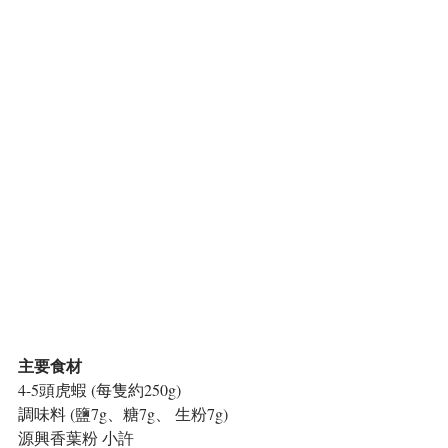
主要食材
4-5頭虎蝦 (每隻約250g)
調味料 (鹽7g、糖7g、 生粉7g)
源興香葉粉 小許