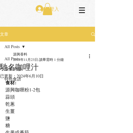
登入
文章
All Posts
源興香料
All Posts
2018年11月23日
讀畢需時 1 分鐘
馳名咖哩汁
最新消息
已更新：
2024年6月10日
特色食譜
食材:
源興咖喱粉1-2包
蒜頭
乾蔥
生薑
鹽
糖
生果或番茄