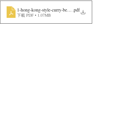
1-hong-kong-style-curry-beef-brisket
.pdf
下載 PDF • 1.07MB