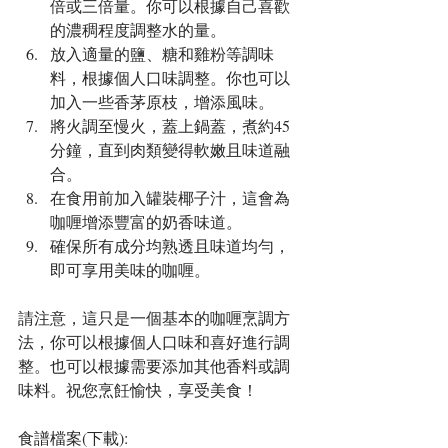
倍或三倍量。你可以根據自己喜歡
的濃稠程度調整水的量。
放入適量的鹽、糖和雞粉等調味
料，根據個人口味調整。你也可以
加入一些香茅原枝，增添風味。
將火調至慢火，蓋上鍋蓋，煮約45
分鐘，直到肉類變得軟嫩且味道融
合。
在食用前加入罐裝椰子汁，這會為
咖喱增添豐富的奶香味道。
確保所有成分均熟透且味道均勻，
即可享用美味的咖喱。
請注意，這只是一個基本的咖喱烹調方
法，你可以根據個人口味和喜好進行調
整。也可以根據需要添加其他香料或調
味料。祝您烹飪愉快，享受美食！
食譜檔案(下載):